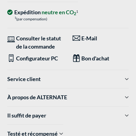
Expédition
neutre en CO
1
2
1
(par compensation)
Consulter le statut
E-Mail
de la commande
Configurateur PC
Bon d'achat
Service client
À propos de ALTERNATE
Il suffit de payer
Testé et récompensé