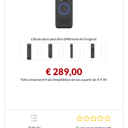
L'illustration peut être différente de l'original.
€ 289,00
TVA comprise et frais d'expédition en sus à partir de
€ 9,90
0.0 Étoile
Evaluez maintenant
Détails