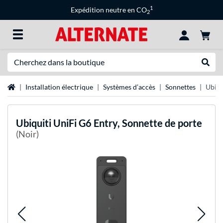
1
Expédition neutre en CO
2
Recherche
Recher
Page d'accueil
Installation électrique
Systèmes d’accès
Sonnettes
Ubiqu
Ubiquiti
UniFi G6 Entry, Sonnette de porte
(Noir)