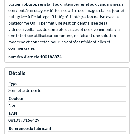
boîtier robuste, résistant aux intempéries et aux vandalismes, il
convient à un usage extérieur et offre des images claires jour et
nuit grâce à l’éclairage IR intégré. L’intégration native avec la
plateforme UniFi permet une gestion centralisée de la
vidéosurveillance, du contrôle d’accès et des événements via
une interface utilisateur commune, en faisant une solution
moderne et connectée pour les entrées résidentielles et
commerciales.
numéro d'article 100183874
Détails
Type
Sonnette de porte
Couleur
Noir
EAN
0810177166429
Référence du fabricant