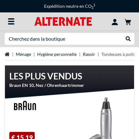
1
Expédition neutre en CO
2
Recherche
Recher
Page d'accueil
Ménage
Hygiène personnelle
Rasoir
Tondeuses à poils d
LES PLUS VENDUS
Braun EN 10, Nez / Ohrenhaartrimmer
€ 15,19