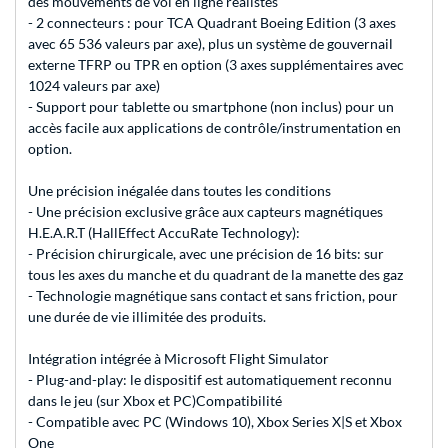
des mouvements de vol en ligne réalistes
- 2 connecteurs : pour TCA Quadrant Boeing Edition (3 axes
avec 65 536 valeurs par axe), plus un système de gouvernail
externe TFRP ou TPR en option (3 axes supplémentaires avec
1024 valeurs par axe)
- Support pour tablette ou smartphone (non inclus) pour un
accès facile aux applications de contrôle/instrumentation en
option.
Une précision inégalée dans toutes les conditions
- Une précision exclusive grâce aux capteurs magnétiques
H.E.A.R.T (HallEffect AccuRate Technology):
- Précision chirurgicale, avec une précision de 16 bits: sur
tous les axes du manche et du quadrant de la manette des gaz
- Technologie magnétique sans contact et sans friction, pour
une durée de vie illimitée des produits.
Intégration intégrée à Microsoft Flight Simulator
- Plug-and-play: le dispositif est automatiquement reconnu
dans le jeu (sur Xbox et PC)Compatibilité
- Compatible avec PC (Windows 10), Xbox Series X|S et Xbox
One