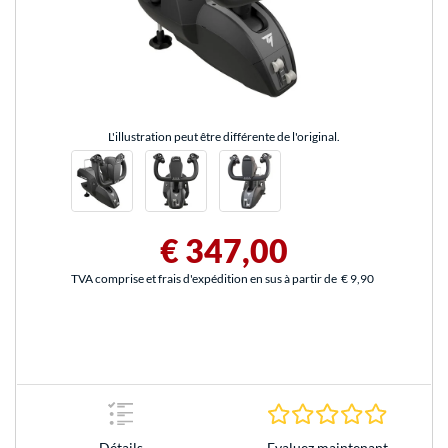
L'illustration peut être différente de l'original.
€ 347,00
TVA comprise et frais d'expédition en sus à partir de
€ 9,90
0.0 Étoile
Evaluez maintenant
Détails