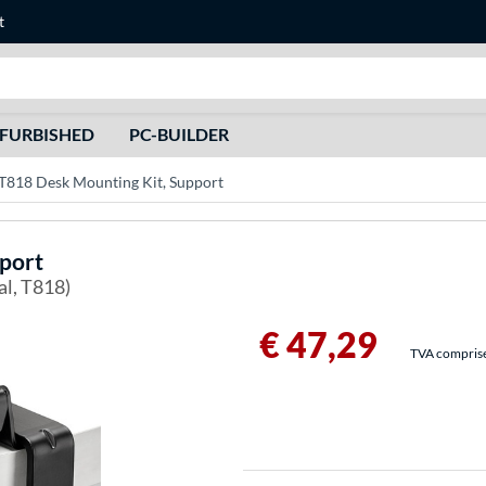
t
Recherche
FURBISHED
PC-BUILDER
T818 Desk Mounting Kit, Support
port
al, T818)
€ 47,29
TVA comprise 