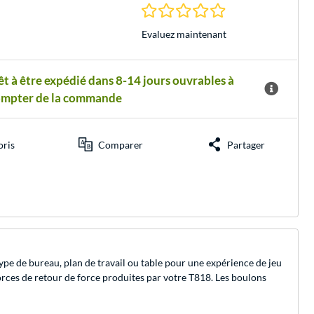
0.0 Étoiles à 0 Évalu
Evaluez maintenant
êt à être expédié dans 8-14 jours ouvrables à
ompter de la commande
oris
Comparer
Partager
ype de bureau, plan de travail ou table pour une expérience de jeu
forces de retour de force produites par votre T818. Les boulons