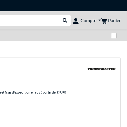
Panier
Compte
Rechercher dans le shop
Pas
et frais d'expédition en sus à partir de
€ 9,90