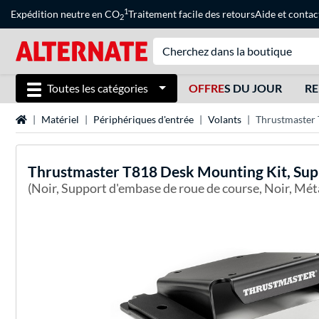
1
Expédition neutre en CO
Traitement facile des retours
Aide
et
contac
2
Toutes les catégories
OFFRE
S DU JOUR
RE
Page d'accueil
Matériel
Périphériques d'entrée
Volants
Thrustmaster 
Thrustmaster
T818 Desk Mounting Kit, Sup
(Noir, Support d'embase de roue de course, Noir, Mét