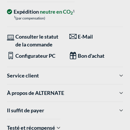
Expédition
neutre en CO
1
2
1
(par compensation)
Consulter le statut
E-Mail
de la commande
Configurateur PC
Bon d'achat
Service client
À propos de ALTERNATE
Il suffit de payer
Testé et récompensé