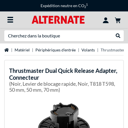
1
Expédition neutre en CO
2
Recherche
Recher
Page d'accueil
Matériel
Périphériques d'entrée
Volants
Thrustmaster D
Thrustmaster
Dual Quick Release Adapter,
Connecteur
(Noir, Levier de blocage rapide, Noir, T818 T598,
50 mm, 50 mm, 70 mm)