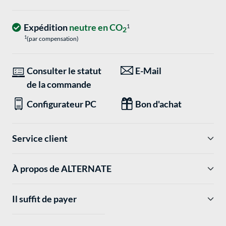
Expédition
neutre en CO
1
2
1
(par compensation)
Consulter le statut
E-Mail
de la commande
Configurateur PC
Bon d'achat
Service client
À propos de ALTERNATE
Il suffit de payer