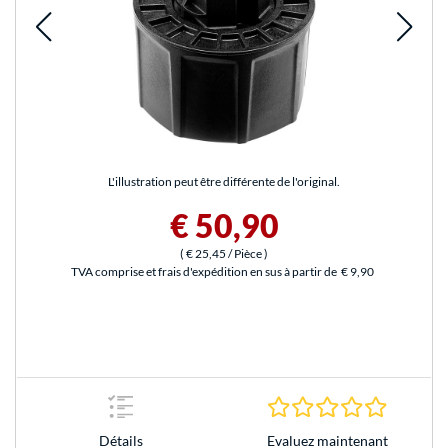
L'illustration peut être différente de l'original.
€ 50,90
(
€ 25,45
/ Pièce
)
TVA comprise et frais d'expédition en sus à partir de
€ 9,90
0.0 Étoile
Evaluez maintenant
Détails