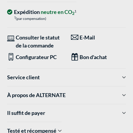
Expédition
neutre en CO
1
2
1
(par compensation)
Consulter le statut
E-Mail
de la commande
Configurateur PC
Bon d'achat
Service client
À propos de ALTERNATE
Il suffit de payer
Testé et récompensé