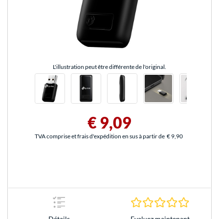
L'illustration peut être différente de l'original.
€ 9,09
TVA comprise et frais d'expédition en sus à partir de
€ 9,90
0.0 Étoile
Evaluez maintenant
Détails