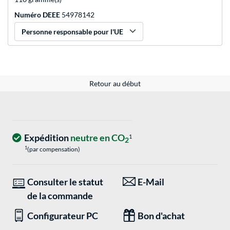
Numéro DEEE
54978142
Personne responsable pour l'UE
Retour au début
Expédition
neutre en CO
1
2
1
(par compensation)
Consulter le statut
E-Mail
de la commande
Configurateur PC
Bon d'achat