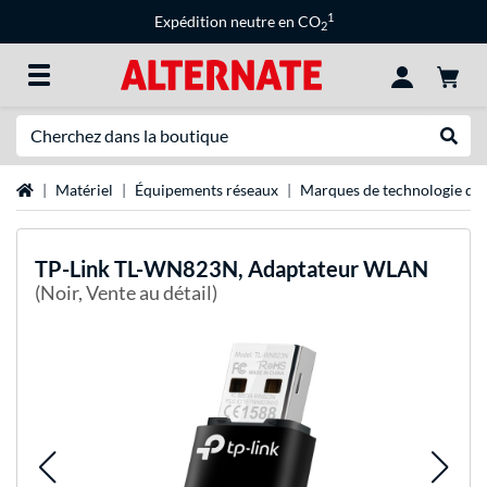
1
Expédition neutre en CO
2
Recherche
Recher
Page d'accueil
Matériel
Équipements réseaux
Marques de technologie de 
TP-Link
TL-WN823N, Adaptateur WLAN
(Noir, Vente au détail)