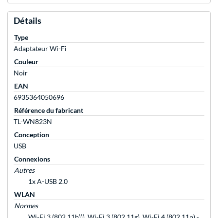
Détails
Type
Adaptateur Wi-Fi
Couleur
Noir
EAN
6935364050696
Référence du fabricant
TL-WN823N
Conception
USB
Connexions
Autres
1x A-USB 2.0
WLAN
Normes
Wi-Fi 3 (802.11b))), Wi-Fi 3 (802.11g), Wi-Fi 4 (802.11n) -