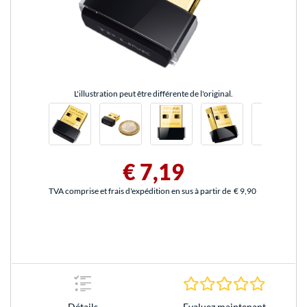
L'illustration peut être différente de l'original.
€ 7,19
TVA comprise et frais d'expédition en sus à partir de
€ 9,90
0.0 Étoile
Evaluez maintenant
Détails