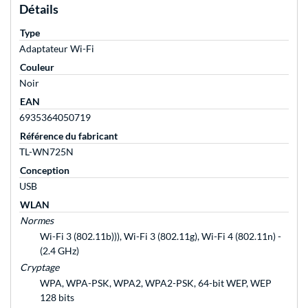
Détails
Type
Adaptateur Wi-Fi
Couleur
Noir
EAN
6935364050719
Référence du fabricant
TL-WN725N
Conception
USB
WLAN
Normes
Wi-Fi 3 (802.11b))), Wi-Fi 3 (802.11g), Wi-Fi 4 (802.11n) -
(2.4 GHz)
Cryptage
WPA, WPA-PSK, WPA2, WPA2-PSK, 64-bit WEP, WEP
128 bits