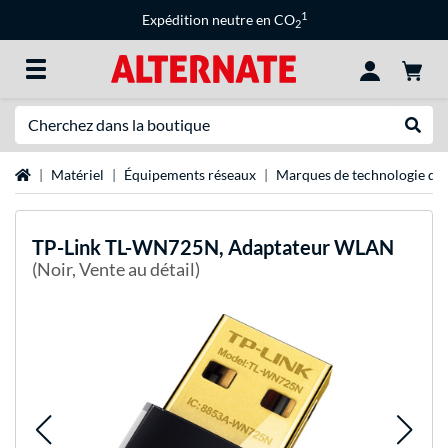
1
Expédition neutre en CO
2
Recherche
Recher
Page d'accueil
Matériel
Équipements réseaux
Marques de technologie de 
TP-Link
TL-WN725N, Adaptateur WLAN
(Noir, Vente au détail)