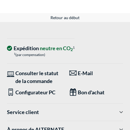
Retour au début
Expédition
neutre en CO
1
2
1
(par compensation)
Consulter le statut
E-Mail
de la commande
Configurateur PC
Bon d'achat
Service client
À propos de ALTERNATE