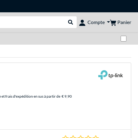
Panier
Compte
Rechercher dans le shop
Pas
et frais d'expédition en sus à partir de
€ 9,90
0.0 Étoiles à 0 Évalu