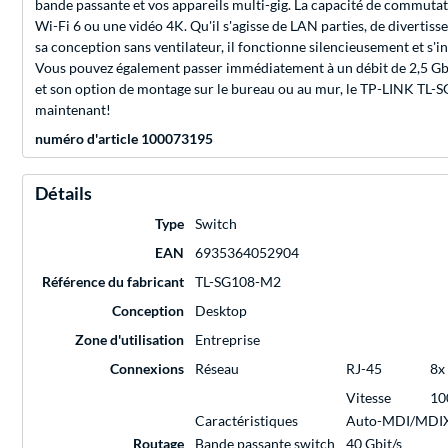
bande passante et vos appareils multi-gig. La capacité de commutat
Wi-Fi 6 ou une vidéo 4K. Qu'il s'agisse de LAN parties, de divertiss
sa conception sans ventilateur, il fonctionne silencieusement et s'
Vous pouvez également passer immédiatement à un débit de 2,5 Gbps
et son option de montage sur le bureau ou au mur, le TP-LINK TL-SG1
maintenant!
numéro d'article 100073195
Détails
Type
Switch
EAN
6935364052904
Référence du fabricant
TL-SG108-M2
Conception
Desktop
Zone d'utilisation
Entreprise
Connexions
Réseau
RJ-45
8x
Vitesse
10
Caractéristiques
Auto-MDI/MDI
Routage
Bande passante switch
40 Gbit/s