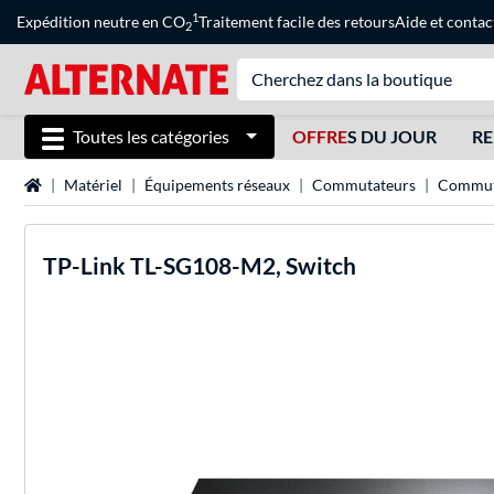
1
Expédition neutre en CO
Traitement facile des retours
Aide
et
contac
2
Toutes les catégories
OFFRE
S DU JOUR
RE
Page d'accueil
Matériel
Équipements réseaux
Commutateurs
Commuta
TP-Link
TL-SG108-M2, Switch