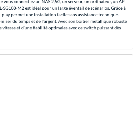
ue vous connectiez un NAS 2,5G, un serveur, un ordinateur, un AP
 TL-SG108-M2 est idéal pour un large éventail de scénarios. Grâce à
-play permet une installation facile sans assistance technique.
iser du temps et de l'argent. Avec son boîtier métallique robuste
itesse et d'une fiabilité optimales avec ce switch puissant dès