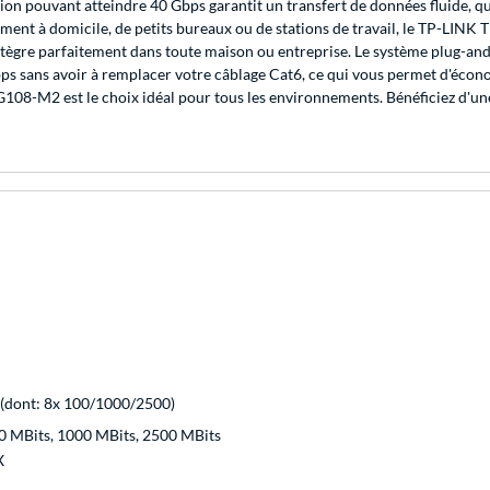
ion pouvant atteindre 40 Gbps garantit un transfert de données fluide, q
ement à domicile, de petits bureaux ou de stations de travail, le TP-LINK
intègre parfaitement dans toute maison ou entreprise. Le système plug-and
 sans avoir à remplacer votre câblage Cat6, ce qui vous permet d'économ
08-M2 est le choix idéal pour tous les environnements. Bénéficiez d'une v
 (dont: 8x 100/1000/2500)
0 MBits, 1000 MBits, 2500 MBits
X