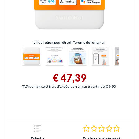
L'illustration peut être différente de l'original.
€ 47,39
TVA comprise et frais d'expédition en sus à partir de
€ 9,90
0.0 Étoile
Evaluez maintenant
Détails