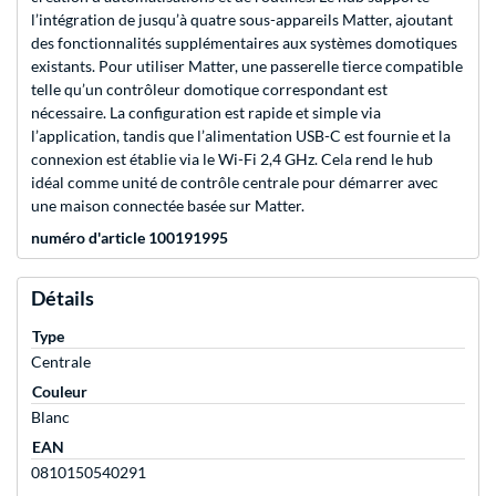
l’intégration de jusqu’à quatre sous-appareils Matter, ajoutant
des fonctionnalités supplémentaires aux systèmes domotiques
existants. Pour utiliser Matter, une passerelle tierce compatible
telle qu’un contrôleur domotique correspondant est
nécessaire. La configuration est rapide et simple via
l’application, tandis que l’alimentation USB-C est fournie et la
connexion est établie via le Wi-Fi 2,4 GHz. Cela rend le hub
idéal comme unité de contrôle centrale pour démarrer avec
une maison connectée basée sur Matter.
numéro d'article 100191995
Détails
Type
Centrale
Couleur
Blanc
EAN
0810150540291