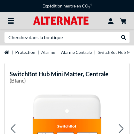
1
Expédition neutre en CO
2
Recherche
Recher
Page d'accueil
Protection
Alarme
Alarme Centrale
SwitchBot Hub Mini
SwitchBot
Hub Mini Matter, Centrale
(Blanc)