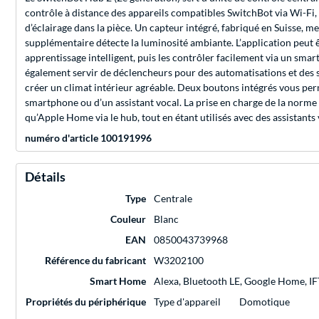
contrôle à distance des appareils compatibles SwitchBot via Wi-Fi, l
d’éclairage dans la pièce. Un capteur intégré, fabriqué en Suisse, 
supplémentaire détecte la luminosité ambiante. L’application peut 
apprentissage intelligent, puis les contrôler facilement via un 
également servir de déclencheurs pour des automatisations et des s
créer un climat intérieur agréable. Deux boutons intégrés vous pe
smartphone ou d’un assistant vocal. La prise en charge de la norme 
qu’Apple Home via le hub, tout en étant utilisés avec des assistant
numéro d'article 100191996
Détails
Type
Centrale
Couleur
Blanc
EAN
0850043739968
Référence du fabricant
W3202100
Smart Home
Alexa, Bluetooth LE, Google Home, I
Propriétés du périphérique
Type d'appareil
Domotique