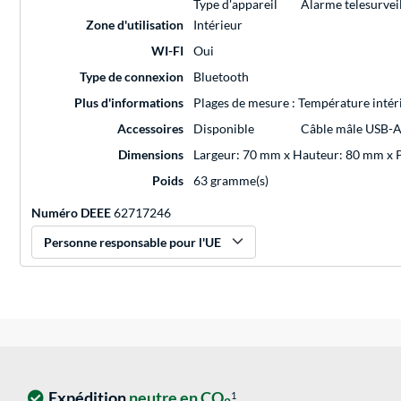
Type d'appareil
Alarme telesurvei
Zone d'utilisation
Intérieur
WI-FI
Oui
Type de connexion
Bluetooth
Plus d'informations
Plages de mesure : Température intérieu
Accessoires
Disponible
Câble mâle USB-A 
Dimensions
Largeur: 70 mm x Hauteur: 80 mm x
Poids
63 gramme(s)
Numéro DEEE
62717246
Personne responsable pour l'UE
Expédition
neutre en CO
1