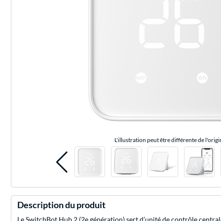
L'illustration peut être différente de l'origi
Description du produit
Le SwitchBot Hub 2 (2e génération) sert d’unité de contrôle central