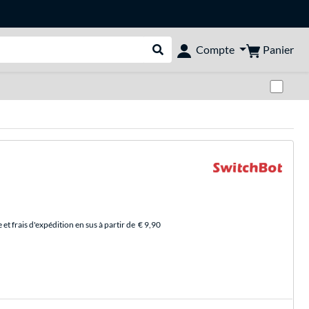
Panier
Compte
Rechercher dans le shop
Pas
et frais d'expédition en sus à partir de
€ 9,90