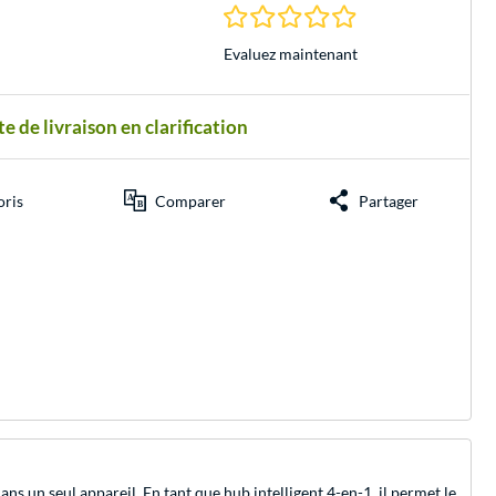
0.0 Étoiles à 0 Évalu
Evaluez maintenant
e de livraison en clarification
oris
Comparer
Partager
 un seul appareil. En tant que hub intelligent 4-en-1, il permet le