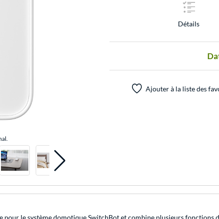
Détails
Dat
Ajouter à la liste des fav
nal.
e pour le système domotique SwitchBot et combine plusieurs fonctions dans