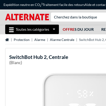
1
Expédition neutre en CO
Traitement facile des retours
Aide
et
contac
2
Toutes les catégories
OFFRE
S DU JOUR
RE
Page d'accueil
Protection
Alarme
Alarme Centrale
SwitchBot Hub 2, 
SwitchBot
Hub 2, Centrale
(Blanc)