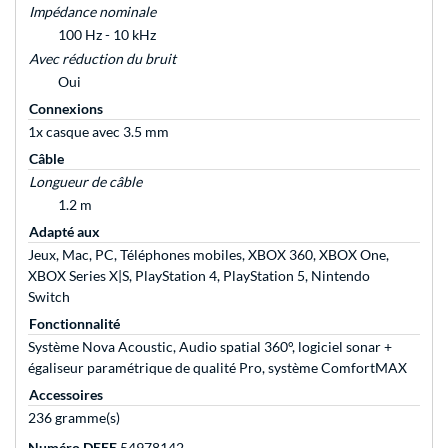
Impédance nominale
100 Hz - 10 kHz
Avec réduction du bruit
Oui
Connexions
1x casque avec 3.5 mm
Câble
Longueur de câble
1.2 m
Adapté aux
Jeux, Mac, PC, Téléphones mobiles, XBOX 360, XBOX One,
XBOX Series X|S, PlayStation 4, PlayStation 5, Nintendo
Switch
Fonctionnalité
Système Nova Acoustic, Audio spatial 360°, logiciel sonar +
égaliseur paramétrique de qualité Pro, système ComfortMAX
Accessoires
236 gramme(s)
Numéro DEEE
54978142