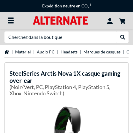
1
Expédition neutre en CO
2
Recherche
Recher
Page d'accueil
Matériel
Audio PC
Headsets
Marques de casques
Cas
SteelSeries
Arctis Nova 1X casque gaming
over-ear
(Noir/Vert, PC, PlayStation 4, PlayStation 5,
Xbox, Nintendo Switch)