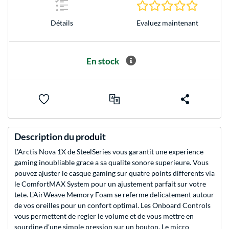
0.0 Étoile
Evaluez maintenant
Détails
En stock
Description du produit
L'Arctis Nova 1X de SteelSeries vous garantit une experience
gaming inoubliable grace a sa qualite sonore superieure. Vous
pouvez ajuster le casque gaming sur quatre points differents via
le ComfortMAX System pour un ajustement parfait sur votre
tete. L'AirWeave Memory Foam se referme delicatement autour
de vos oreilles pour un confort optimal. Les Onboard Controls
vous permettent de regler le volume et de vous mettre en
sourdine d'une simple pression sur un bouton. Le micro