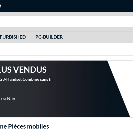
t
Recherche
FURBISHED
PC-BUILDER
LUS VENDUS
G3-Handset Combiné sans fil
res: Non
e Pièces mobiles