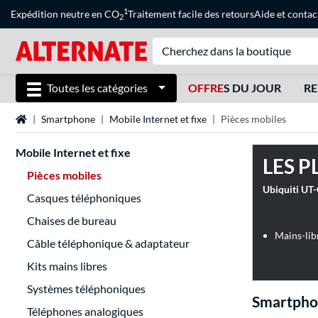
1
Expédition neutre en CO
Traitement facile des retours
Aide
et
contac
2
Toutes les catégories
OFFRE
S DU JOUR
RE
Page d'accueil
Smartphone
Mobile Internet et fixe
Pièces mobiles
Mobile Internet et fixe
LES P
Pièces mobiles
Ubiquiti UT-
Casques téléphoniques
Chaises de bureau
Mains-lib
Câble téléphonique & adaptateur
Kits mains libres
Systèmes téléphoniques
Smartphon
Téléphones analogiques