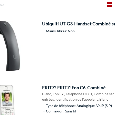
ats
Ubiquiti
UT-G3-Handset Combiné san
Mains-libres: Non
FRITZ!
FRITZ!Fon C6, Combiné
Blanc, Fon C6, Téléphone DECT, Combiné sans 
entrées, Identification de l'appelant, Blanc
Type de téléphone: Analogique, VoIP (SIP)
Connexion: Sans fil