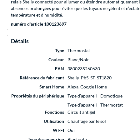
relais Shelly connecté pour allumer ou éteindre automatiquement l
absences prolongées pour éviter que les tuyaux ne gèlent et n’écla
température et d’humidité.
numéro d'article 100123697
Détails
Type
Thermostat
Couleur
Blanc/Noir
EAN
3800235260630
Référence du fabricant
Shelly_PbS_ST_ST1820
Smart Home
Alexa, Google Home
Propriétés du périphérique
Type d'appareil
Domotique
Type d'appareil
Thermostat
Fonctions
Circuit antigel
Utilisation
Chauffage par le sol
WI-FI
Oui
Type de connexion
Bluetooth