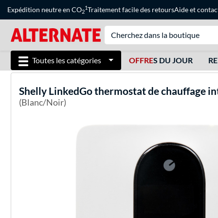
1
Expédition neutre en CO
Traitement facile des retours
Aide
et
contac
2
Toutes les catégories
OFFRE
S DU JOUR
RE
Shelly
LinkedGo thermostat de chauffage int
(Blanc/Noir)