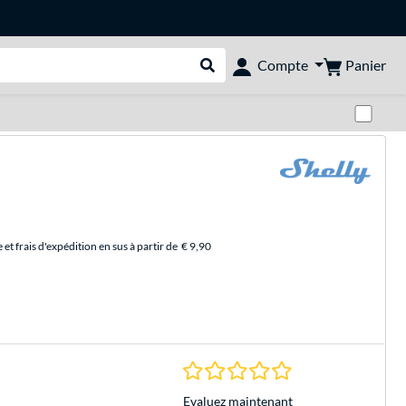
Panier
Compte
Rechercher dans le shop
Pas
et frais d'expédition en sus à partir de
€ 9,90
0.0 Étoiles à 0 Évalu
Evaluez maintenant