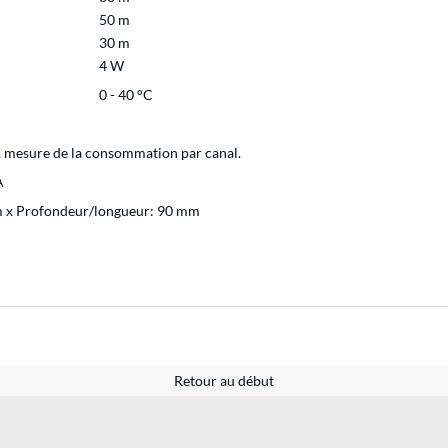
50 m
30 m
4 W
0 - 40 °C
, mesure de la consommation par canal.
A
m x Profondeur/longueur: 90 mm
Retour au début