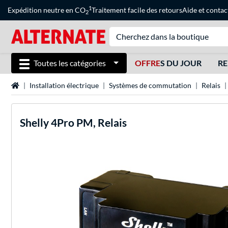
1
Expédition neutre en CO
Traitement facile des retours
Aide
et
contac
2
Toutes les catégories
OFFRE
S DU JOUR
RE
Page d'accueil
Installation électrique
Systèmes de commutation
Relais
Shelly
4Pro PM, Relais