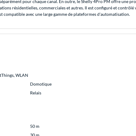
éparément pour chaque canal. En outre, le Shelly 4Pro PM offre une prote
ions résidentielles, commerciales et autres. Il est configuré et contrôlé v
est compatible avec une large gamme de plateformes d'automatisation.
tThings, WLAN
Domotique
Relais
50 m
30 m