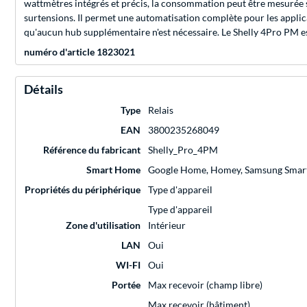
wattmètres intégrés et précis, la consommation peut être mesurée s
surtensions. Il permet une automatisation complète pour les applicat
qu'aucun hub supplémentaire n'est nécessaire. Le Shelly 4Pro PM 
numéro d'article 1823021
Détails
Type
Relais
EAN
3800235268049
Référence du fabricant
Shelly_Pro_4PM
Smart Home
Google Home, Homey, Samsung Smar
Propriétés du périphérique
Type d'appareil
Type d'appareil
Zone d'utilisation
Intérieur
LAN
Oui
WI-FI
Oui
Portée
Max recevoir (champ libre)
Max recevoir (bâtiment)