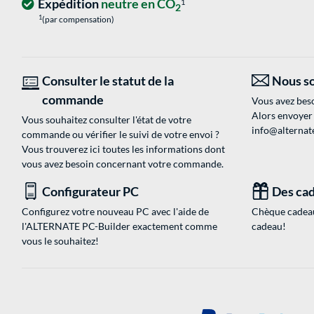
Expédition
neutre en CO
1
2
1
(par compensation)
Consulter le statut de la
Nous so
commande
Vous avez beso
Alors envoyer
Vous souhaitez consulter l'état de votre
info@alternate
commande ou vérifier le suivi de votre envoi ?
Vous trouverez ici toutes les informations dont
vous avez besoin concernant votre commande.
Configurateur PC
Des cad
Configurez votre nouveau PC avec l'aide de
Chèque cadeau
l'ALTERNATE PC-Builder exactement comme
cadeau!
vous le souhaitez!