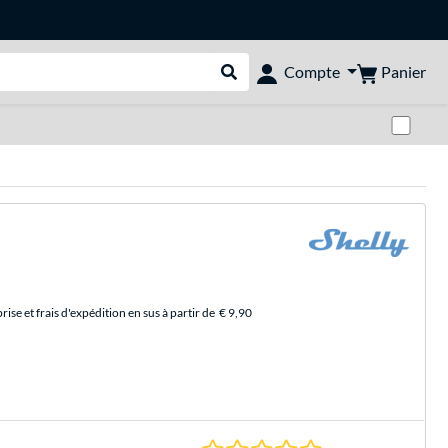
Panier
Compte
Rechercher dans le shop
Pas
se et frais d'expédition en sus à partir de
€ 9,90
0.0 Étoiles à 0 Évalu