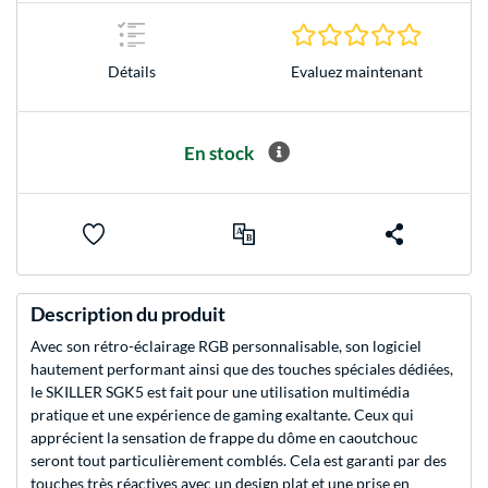
0.0 Étoile
Evaluez maintenant
Détails
En stock
Description du produit
Avec son rétro-éclairage RGB personnalisable, son logiciel
hautement performant ainsi que des touches spéciales dédiées,
le SKILLER SGK5 est fait pour une utilisation multimédia
pratique et une expérience de gaming exaltante. Ceux qui
apprécient la sensation de frappe du dôme en caoutchouc
seront tout particulièrement comblés. Cela est garanti par des
touches très réactives avec un design plat et une prise en