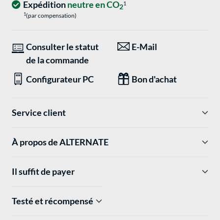
Expédition
neutre en CO
1
2
1
(par compensation)
Consulter le statut
E-Mail
de la commande
Configurateur PC
Bon d'achat
Service client
À propos de ALTERNATE
Il suffit de payer
Testé et récompensé