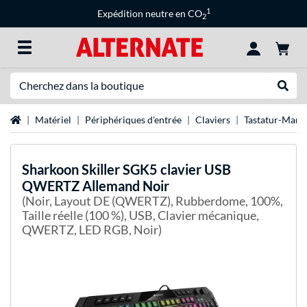
1
Expédition neutre en CO
2
Recherche
Recher
Page d'accueil
Matériel
Périphériques d'entrée
Claviers
Tastatur-Mark
Sharkoon
Skiller SGK5 clavier USB
QWERTZ Allemand Noir
(Noir, Layout DE (QWERTZ), Rubberdome, 100%,
Taille réelle (100 %), USB, Clavier mécanique,
QWERTZ, LED RGB, Noir)