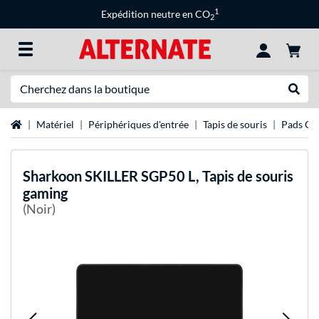
1
Expédition neutre en CO
2
Recherche
Recher
Page d'accueil
Matériel
Périphériques d'entrée
Tapis de souris
Pads Ga
Sharkoon
SKILLER SGP50 L, Tapis de souris
gaming
(Noir)