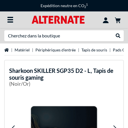
1
Expédition neutre en CO
2
Recherche
Recher
Page d'accueil
Matériel
Périphériques d'entrée
Tapis de souris
Pads Ga
Sharkoon
SKILLER SGP35 D2 - L, Tapis de
souris gaming
(Noir/Or)