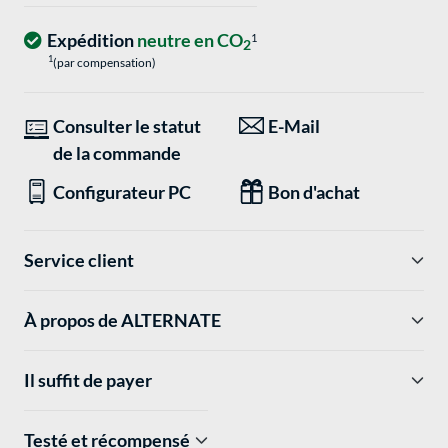
Expédition
neutre en CO
1
2
1
(par compensation)
Consulter le statut
E-Mail
de la commande
Configurateur PC
Bon d'achat
Service client
À propos de ALTERNATE
Il suffit de payer
Testé et récompensé