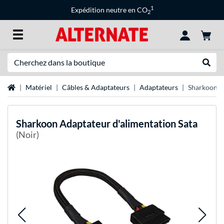
1
Expédition neutre en CO
2
Recherche
Recher
Page d'accueil
Matériel
Câbles & Adaptateurs
Adaptateurs
Sharkoon Ad
Sharkoon
Adaptateur d'alimentation Sata
(Noir)