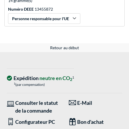
14 gramme(s)
Numéro DEEE
13455872
Personne responsable pour l'UE
Retour au début
Expédition
neutre en CO
1
2
1
(par compensation)
Consulter le statut
E-Mail
de la commande
Configurateur PC
Bon d'achat