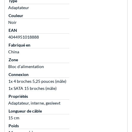
Type
Adaptateur
Couleur
Noir
EAN
4044951018888
Fabriqué en
China
Zone
Bloc d'alimentation
Connexion
1x 4 broches 5,25 pouces (mâle)
1x SATA 15 broches (mâle)
Propriétés
Adaptateur, interne, gesleevt
Longueur de câble
15 cm
Poids