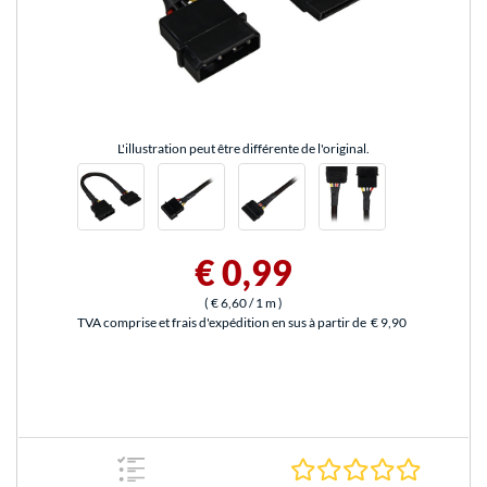
L'illustration peut être différente de l'original.
€ 0,99
(
€ 6,60
/ 1 m
)
TVA comprise et frais d'expédition en sus à partir de
€ 9,90
0.0 Étoile