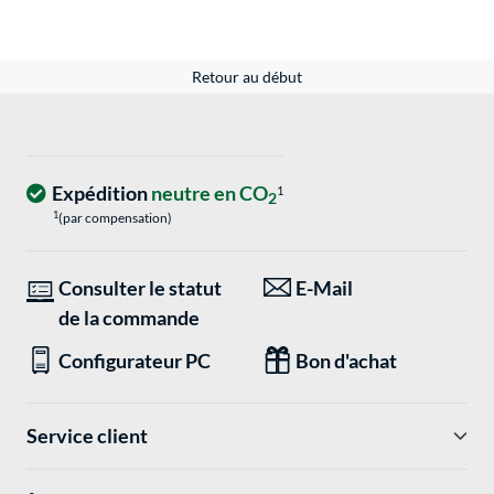
Retour au début
Expédition
neutre en CO
1
2
1
(par compensation)
Consulter le statut
E-Mail
de la commande
Configurateur PC
Bon d'achat
Service client