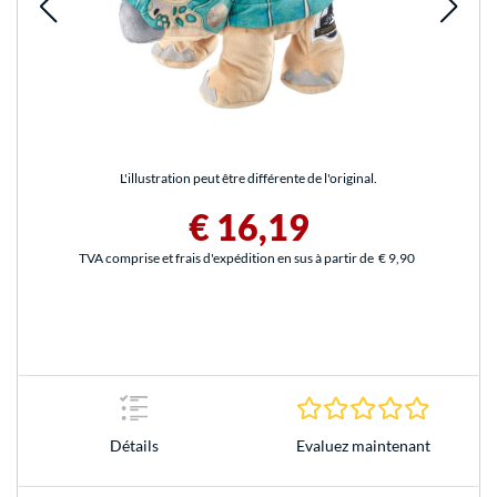
L'illustration peut être différente de l'original.
€ 16,19
TVA comprise et frais d'expédition en sus à partir de
€ 9,90
0.0 Étoile
Evaluez maintenant
Détails