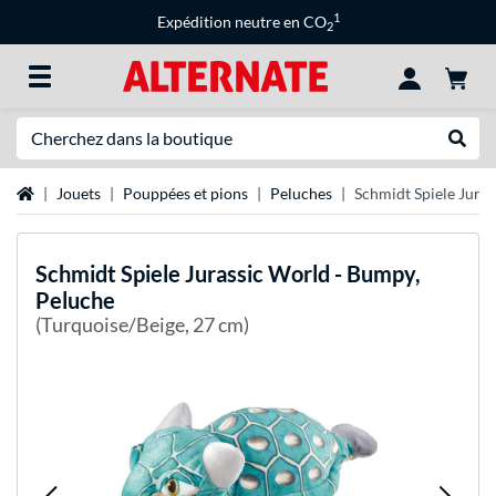
1
Expédition neutre en CO
2
Recherche
Recher
Page d'accueil
Jouets
Pouppées et pions
Peluches
Schmidt Spiele Jura
Schmidt Spiele
Jurassic World - Bumpy,
Peluche
(Turquoise/Beige, 27 cm)