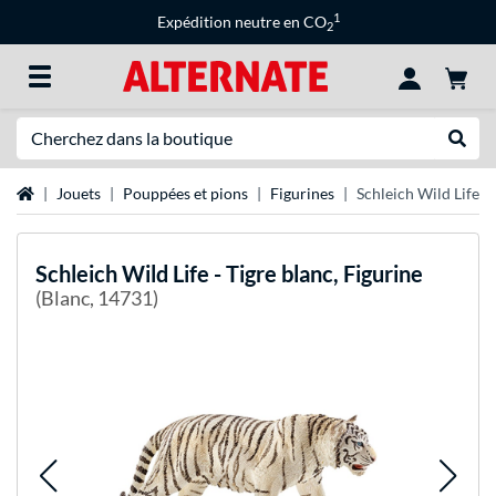
1
Expédition neutre en CO
2
Recherche
Recher
Page d'accueil
Jouets
Pouppées et pions
Figurines
Schleich Wild Life - 
Schleich
Wild Life - Tigre blanc, Figurine
(Blanc, 14731)