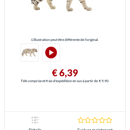
L'illustration peut être différente de l'original.
€ 6,39
TVA comprise et frais d'expédition en sus à partir de
€ 9,90
0.0 Étoile
Evaluez maintenant
Détails