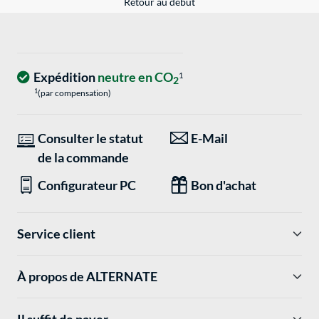
Retour au début
Expédition
neutre en CO
1
2
1
(par compensation)
Consulter le statut
E-Mail
de la commande
Configurateur PC
Bon d'achat
Service client
À propos de ALTERNATE