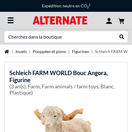
1
Expédition neutre en CO
2
Recherche
Recher
Page d'accueil
Jouets
Pouppées et pions
Figurines
Schleich FARM WOR
Schleich
FARM WORLD Bouc Angora,
Figurine
(3 an(s), Farm, Farm animals / farm toys, Blanc,
Plastique)