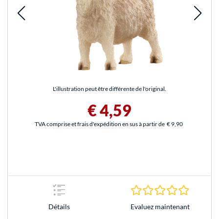
L'illustration peut être différente de l'original.
€ 4,59
TVA comprise et frais d'expédition en sus à partir de
€ 9,90
0.0 Étoile
Evaluez maintenant
Détails