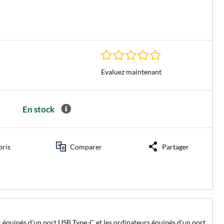
0.0 Étoiles à 0 Évalu
Evaluez maintenant
En stock
oris
Comparer
Partager
ac équipés d'un port USB Type-C et les ordinateurs équipés d'un port