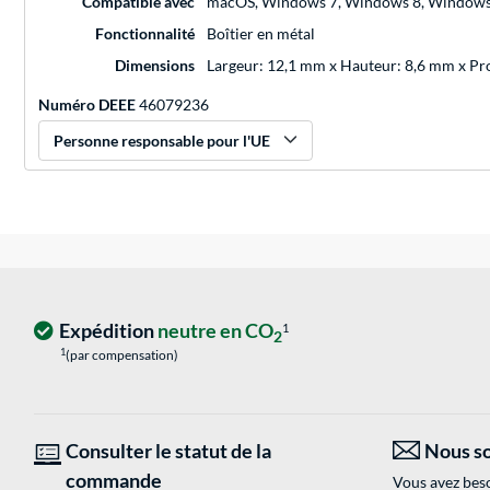
Compatible avec
macOS, Windows 7, Windows 8, Windows
Fonctionnalité
Boîtier en métal
Dimensions
Largeur: 12,1 mm x Hauteur: 8,6 mm x P
Numéro DEEE
46079236
Personne responsable pour l'UE
Expédition
neutre en CO
1
2
1
(par compensation)
Consulter le statut de la
Nous so
commande
Vous avez beso