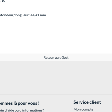
 10
rofondeur/longueur: 44,41 mm
Retour au début
Service client
mmes là pour vous !
Mon compte
in d'aide ou d'informations?