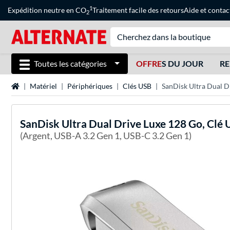
1
Expédition neutre en CO
Traitement facile des retours
Aide
et
contac
2
Toutes les catégories
OFFRE
S DU JOUR
RE
Page d'accueil
Matériel
Périphériques
Clés USB
SanDisk Ultra Dual D
SanDisk
Ultra Dual Drive Luxe 128 Go, Clé
(Argent, USB-A 3.2 Gen 1, USB-C 3.2 Gen 1)