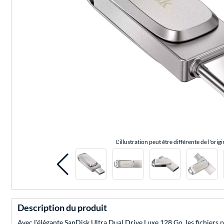
L'illustration peut être différente de l'origi
Description du produit
Avec l'élégante SanDisk Ultra Dual Drive Luxe 128 Go, les fichiers 