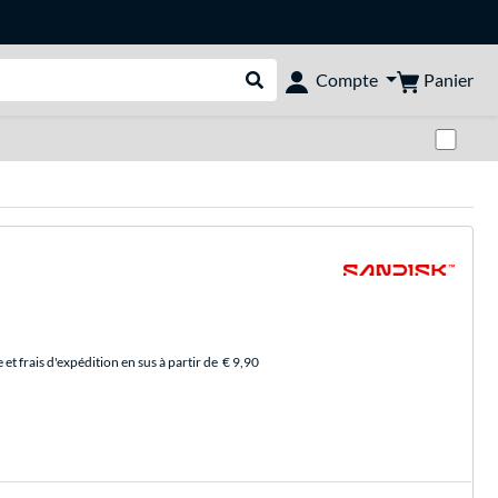
Panier
Compte
Rechercher dans le shop
Pas
et frais d'expédition en sus à partir de
€ 9,90