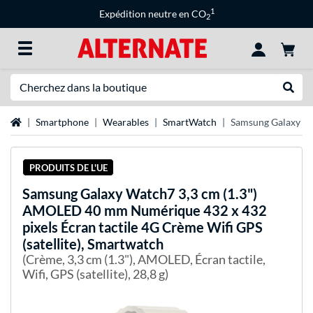
1
Expédition neutre en CO
2
Recherche
Recher
Page d'accueil
Smartphone
Wearables
SmartWatch
Samsung Galaxy Wa
PRODUITS DE L'UE
Samsung
Galaxy Watch7 3,3 cm (1.3")
AMOLED 40 mm Numérique 432 x 432
pixels Écran tactile 4G Crème Wifi GPS
(satellite), Smartwatch
(Crème, 3,3 cm (1.3"), AMOLED, Écran tactile,
Wifi, GPS (satellite), 28,8 g)