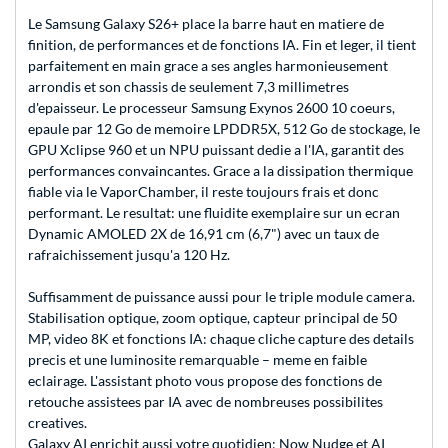
Le Samsung Galaxy S26+ place la barre haut en matiere de
finition, de performances et de fonctions IA. Fin et leger, il tient
parfaitement en main grace a ses angles harmonieusement
arrondis et son chassis de seulement 7,3 millimetres
d'epaisseur. Le processeur Samsung Exynos 2600 10 coeurs,
epaule par 12 Go de memoire LPDDR5X, 512 Go de stockage, le
GPU Xclipse 960 et un NPU puissant dedie a l'IA, garantit des
performances convaincantes. Grace a la dissipation thermique
fiable via le VaporChamber, il reste toujours frais et donc
performant. Le resultat: une fluidite exemplaire sur un ecran
Dynamic AMOLED 2X de 16,91 cm (6,7") avec un taux de
rafraichissement jusqu'a 120 Hz.
Suffisamment de puissance aussi pour le triple module camera.
Stabilisation optique, zoom optique, capteur principal de 50
MP, video 8K et fonctions IA: chaque cliche capture des details
precis et une luminosite remarquable – meme en faible
eclairage. L'assistant photo vous propose des fonctions de
retouche assistees par IA avec de nombreuses possibilites
creatives.
Galaxy AI enrichit aussi votre quotidien: Now Nudge et AI