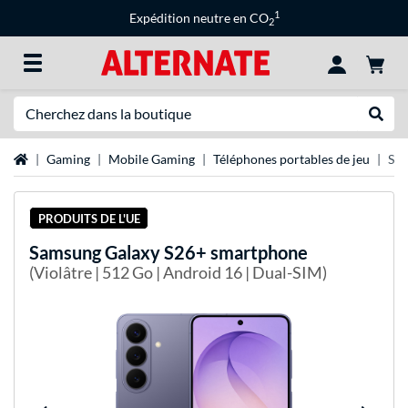
1
Expédition neutre en CO
2
Recherche
Recher
Page d'accueil
Gaming
Mobile Gaming
Téléphones portables de jeu
Sam
PRODUITS DE L'UE
Samsung
Galaxy S26+ smartphone
(Violâtre | 512 Go | Android 16 | Dual-SIM)