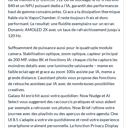
840 et un NPU puissant dedie a l'IA, garantit des performances
haut de gamme convaincantes. Grace a la dissipation thermique
fiable via le VaporChamber, il reste toujours frais et donc
performant. Le resultat: une fluidite exemplaire sur un ecran
Dynamic AMOLED 2X avec un taux de rafraichissement jusqu'a
120 Hz.
Suffisamment de puissance aussi pour le quadruple module
camera. Stabilisation optique, zoom optique, capteur principal
de 200 MP, video 8K et fonctions IA: chaque cliche capture les
moindres details avec une luminosite saisissante – meme en
faible eclairage et grace au zoom 100x assiste par IA, meme a
grande distance. L'assistant photo vous propose des fonctions
de retouche assistees par IA avec de nombreuses possibilites
creatives.
Galaxy AI enrichit aussi votre quotidien: Now Nudge et AI
Select vous suggerent des raccourcis pratiques et vous aident
par exemple a retrouver vos photos. Now Brief rythme votre
journee avec des playlists ou des aperçus de votre agenda. One
UI 8.5 s'adapte a votre vie quotidienne et rend votre experience
smartphone vraiment personnelle. La fonction Privacy Display