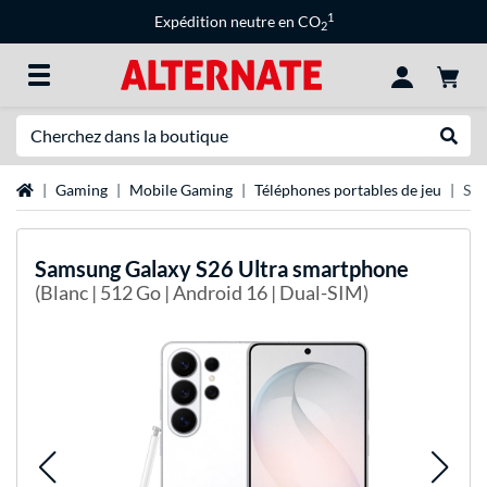
1
Expédition neutre en CO
2
Recherche
Recher
Page d'accueil
Gaming
Mobile Gaming
Téléphones portables de jeu
Sam
Samsung
Galaxy S26 Ultra smartphone
(Blanc | 512 Go | Android 16 | Dual-SIM)