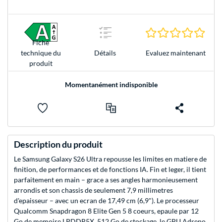
0.0 É
Fiche
Evaluez maintenant
technique du
Détails
produit
Momentanément indisponible
Description du produit
Le Samsung Galaxy S26 Ultra repousse les limites en matiere de
finition, de performances et de fonctions IA. Fin et leger, il tient
parfaitement en main – grace a ses angles harmonieusement
arrondis et son chassis de seulement 7,9 millimetres
d'epaisseur – avec un ecran de 17,49 cm (6,9"). Le processeur
Qualcomm Snapdragon 8 Elite Gen 5 8 coeurs, epaule par 12
Go de memoire LPDDR5X, 512 Go de stockage, le GPU Adreno