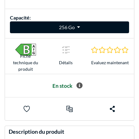
Capacité:
256 Go
0.0 É
Fiche
Evaluez maintenant
technique du
Détails
produit
En stock
Description du produit