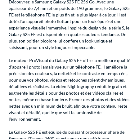
Découvrez le Samsung Galaxy S25 FE 256 Go. Avec une
épaisseur de 7,4 mm et un poids de 190 grammes, le Galaxy S25
FE est le téléphone FE le plus fin et le plus léger à ce jour. Il est
doté d'un appareil photo flottant pour un look épuré et une
expérience visuelle immersive. Inspiré du design de la série S, le
Galaxy S25 FE est disponible en quatre couleurs tendance. De
plus, son boîtier bicolore lui confère un look unique et
saisissant, pour un style toujours impeccable.
Le moteur ProVisual du Galaxy S25 FE offre la meilleure qualité
d'appareil photo jamais vue sur un téléphone FE. Il améliore la
précision des couleurs, la netteté et le contraste en temps réel,
pour que vos photos, vidéos et retouches soient dynamiques,
détaillées et réalistes. La vidéo Nightography réduit le grain et
augmente les détails pour des photos et des vidéos claires et
nettes, même en basse lumière. Prenez des photos et des vidéos
nettes avec un minimum de bruit, afin que votre contenu reste
vivant et détaillé, quelle que soit la luminosité de
l'environnement.
Le Galaxy S25 FE est équipé du puissant processeur phare de
Samsung, l'Exynos 2400, et est conçu pour offrir une