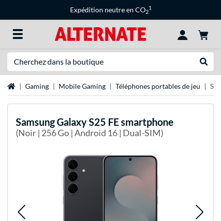
1
Expédition neutre en CO
2
Recherche
Recher
Page d'accueil
Gaming
Mobile Gaming
Téléphones portables de jeu
Sam
Samsung
Galaxy S25 FE smartphone
(Noir | 256 Go | Android 16 | Dual-SIM)