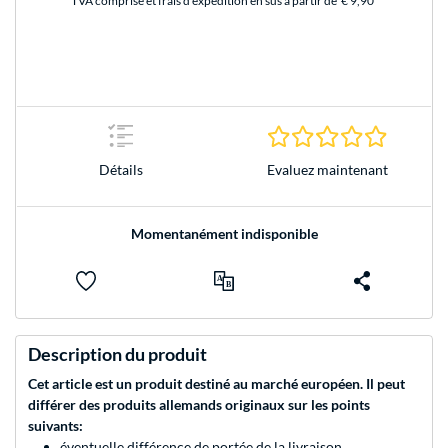
TVA comprise et frais d'expédition en sus à partir de
€ 9,90
0.0 Étoile
Evaluez maintenant
Détails
Momentanément indisponible
Description du produit
Cet article est un produit destiné au marché européen. Il peut
différer des produits allemands originaux sur les points
suivants:
éventuelle différence de portée de la livraison