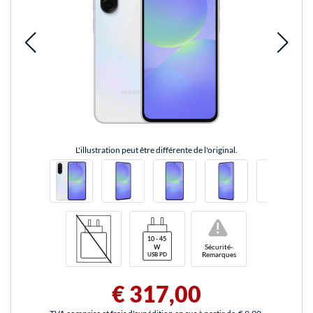
L'illustration peut être différente de l'original.
!
Sécurité-
Remarques
€ 317,00