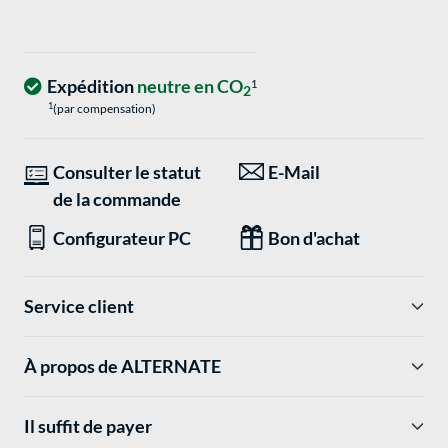
Expédition
neutre en CO
1
2
1
(par compensation)
Consulter le statut
E-Mail
de la commande
Configurateur PC
Bon d'achat
Service client
À propos de ALTERNATE
Il suffit de payer