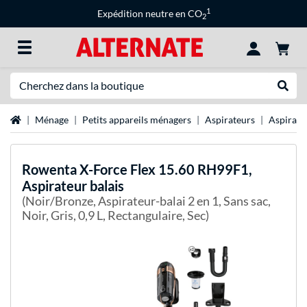
1
Expédition neutre en CO
2
Recherche
Recher
Page d'accueil
Ménage
Petits appareils ménagers
Aspirateurs
Aspirate
Rowenta
X-Force Flex 15.60 RH99F1,
Aspirateur balais
(Noir/Bronze, Aspirateur-balai 2 en 1, Sans sac,
Noir, Gris, 0,9 L, Rectangulaire, Sec)