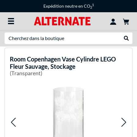
1
Expédition neutre en CO
2
Recherche
Recher
Room Copenhagen
Vase Cylindre LEGO
Fleur Sauvage, Stockage
(Transparent)