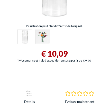
L'illustration peut être différente de l'original.
€ 10,09
TVA comprise et frais d'expédition en sus à partir de
€ 9,90
0.0 Étoile
Evaluez maintenant
Détails