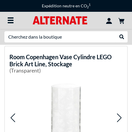
1
Expédition neutre en CO
2
Recherche
Recher
Room Copenhagen
Vase Cylindre LEGO
Brick Art Line, Stockage
(Transparent)