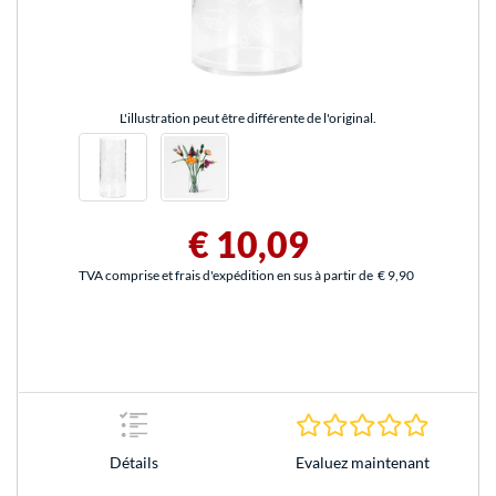
L'illustration peut être différente de l'original.
€ 10,09
TVA comprise et frais d'expédition en sus à partir de
€ 9,90
0.0 Étoile
Evaluez maintenant
Détails