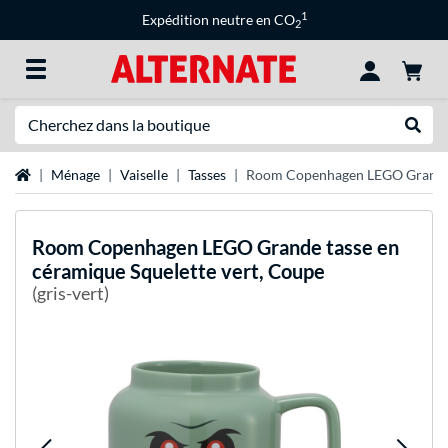
1
Expédition neutre en CO
2
Recherche
Recher
Page d'accueil
Ménage
Vaiselle
Tasses
Room Copenhagen LEGO Grande t
Room Copenhagen
LEGO Grande tasse en
céramique Squelette vert, Coupe
(gris-vert)