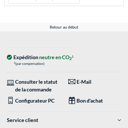
Retour au début
Expédition
neutre en CO
1
2
1
(par compensation)
Consulter le statut
E-Mail
de la commande
Configurateur PC
Bon d'achat
Service client