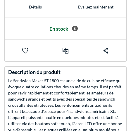
Evaluez maintenant
Détails
En stock
Description du produit
La Sandwich Maker ST 1800 est une aide de cuisine efficace qui
évoque quatre collations chaudes en même temps. Il est parfait
pour ravir rapidement et confortablement les amateurs de
sandwichs grands et petits avec des spécialités de sandwich
croustillantes et juteuses. Les renfoncements antiadhésifs
offrent beaucoup d’espace pour 4 sandwichs américains XL.
L’appareil puissant chauffe en quelques minutes et est facile à
utiliser via des boutons soft-touch, l’écran LED offre une bonne
vue d’ensemble. Les plaques grillées en aluminium moulé sous