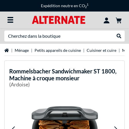
1
Expédition neutre en CO
2
Recherche
Recher
Page d'accueil
Ménage
Petits appareils de cuisine
Cuisiner et cuire
Mac
Rommelsbacher
Sandwichmaker ST 1800,
Machine à croque monsieur
(Ardoise)