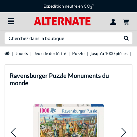
1
Expédition neutre en CO
2
Recherche
Recher
Page d'accueil
Jouets
Jeux de dextérité
Puzzle
jusqu'à 1000 pièces
R
Ravensburger
Puzzle Monuments du
monde