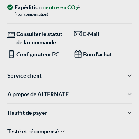
Expédition
neutre en CO
1
2
1
(par compensation)
Consulter le statut
E-Mail
de la commande
Configurateur PC
Bon d'achat
Service client
À propos de ALTERNATE
Il suffit de payer
Testé et récompensé