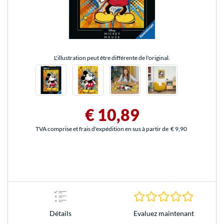
L'illustration peut être différente de l'original.
€ 10,89
TVA comprise et frais d'expédition en sus à partir de
€ 9,90
0.0 Étoile
Evaluez maintenant
Détails