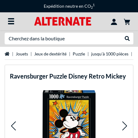
1
Expédition neutre en CO
2
Recherche
Recher
Page d'accueil
Jouets
Jeux de dextérité
Puzzle
jusqu'à 1000 pièces
R
Ravensburger
Puzzle Disney Retro Mickey