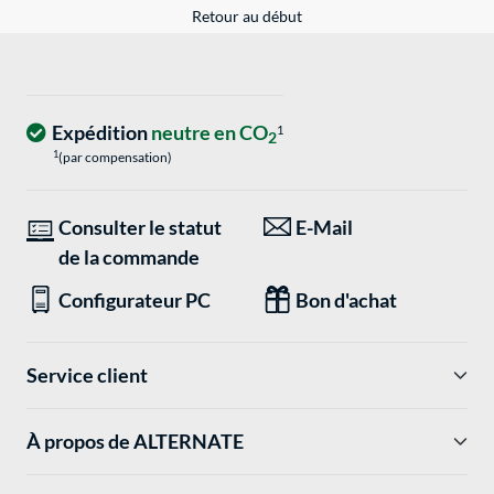
Retour au début
Expédition
neutre en CO
1
2
1
(par compensation)
Consulter le statut
E-Mail
de la commande
Configurateur PC
Bon d'achat
Service client
À propos de ALTERNATE