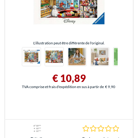
L'illustration peut être différente de l'original.
€ 10,89
TVA comprise et frais d'expédition en sus à partir de
€ 9,90
0.0 Étoile