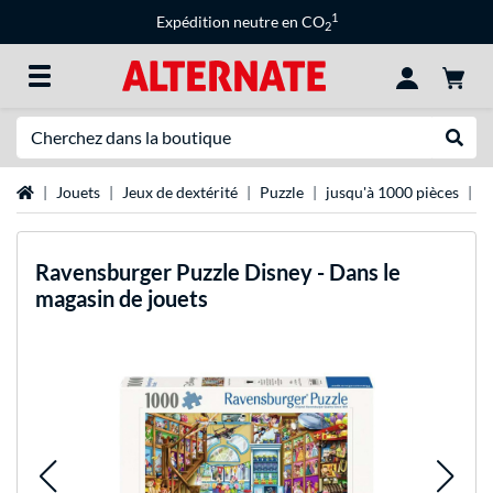
1
Expédition neutre en CO
2
Recherche
Recher
Page d'accueil
Jouets
Jeux de dextérité
Puzzle
jusqu'à 1000 pièces
R
Ravensburger
Puzzle Disney - Dans le
magasin de jouets