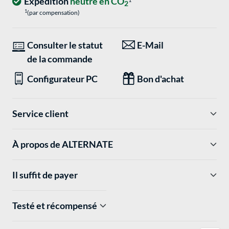
Expédition
neutre en CO
2
1
(par compensation)
Consulter le statut
E-Mail
de la commande
Configurateur PC
Bon d'achat
Service client
À propos de ALTERNATE
Il suffit de payer
Testé et récompensé