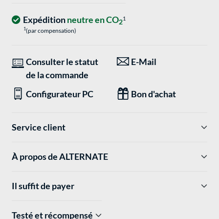
Expédition
neutre en CO
1
2
1
(par compensation)
Consulter le statut
E-Mail
de la commande
Configurateur PC
Bon d'achat
Service client
À propos de ALTERNATE
Il suffit de payer
Testé et récompensé