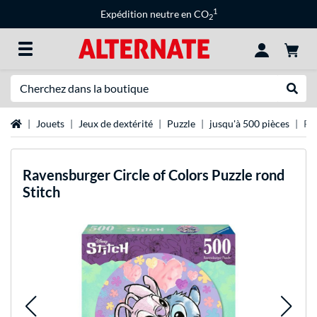
1
Expédition neutre en CO
2
Recherche
Recher
Page d'accueil
Jouets
Jeux de dextérité
Puzzle
jusqu'à 500 pièces
Rav
Ravensburger
Circle of Colors Puzzle rond
Stitch