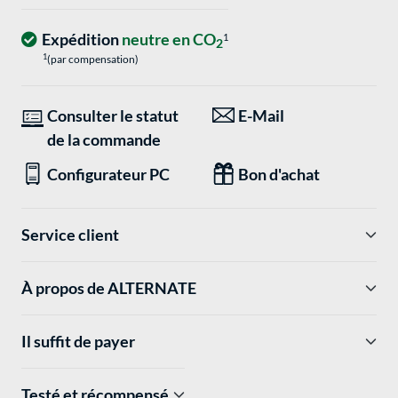
Expédition
neutre en CO
1
2
1
(par compensation)
Consulter le statut
E-Mail
de la commande
Configurateur PC
Bon d'achat
Service client
À propos de ALTERNATE
Il suffit de payer
Testé et récompensé