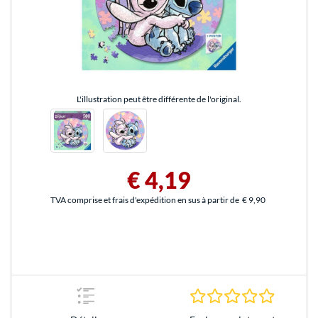
L'illustration peut être différente de l'original.
€ 4,19
TVA comprise et frais d'expédition en sus à partir de
€ 9,90
0.0 Étoile