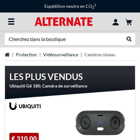
1
Expédition neutre en CO
2
Recherche
Recher
Page d'accueil
Protection
Vidéosurveillance
Caméras réseau
LES PLUS VENDUS
Ubiquiti G6 180, Caméra de surveillance
€ 310,00