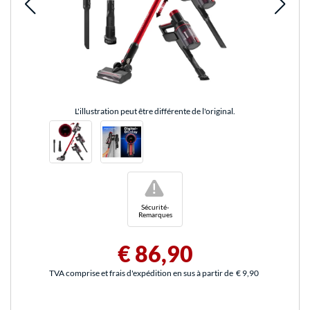
L'illustration peut être différente de l'original.
!
Sécurité-
Remarques
€ 86,90
TVA comprise et frais d'expédition en sus à partir de
€ 9,90