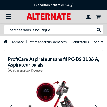
1
Expédition neutre en CO
2
Recherche
Recher
Page d'accueil
Ménage
Petits appareils ménagers
Aspirateurs
Aspirate
ProfiCare
Aspirateur sans fil PC-BS 3136 A,
Aspirateur balais
(Anthracite/Rouge)