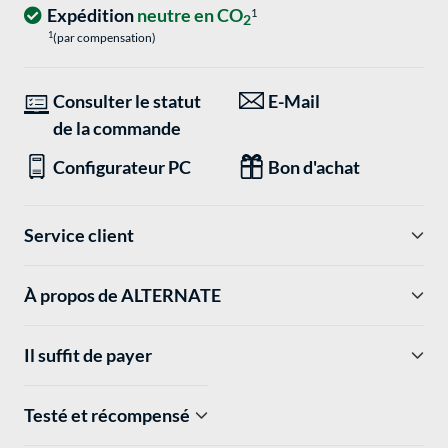
Expédition
neutre en CO
1
2
1
(par compensation)
Consulter le statut
E-Mail
de la commande
Configurateur PC
Bon d'achat
Service client
À propos de ALTERNATE
Il suffit de payer
Testé et récompensé