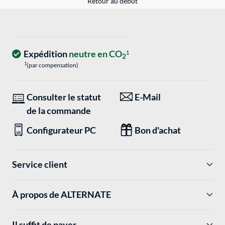
Retour au début
Expédition
neutre en CO
1
2
1
(par compensation)
Consulter le statut
E-Mail
de la commande
Configurateur PC
Bon d'achat
Service client
À propos de ALTERNATE
Il suffit de payer