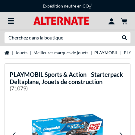
1
Expédition neutre en CO
2
Recherche
Recher
Page d'accueil
Jouets
Meilleures marques de jouets
PLAYMOBIL
PLAYM
PLAYMOBIL
Sports & Action - Starterpack
Deltaplane, Jouets de construction
(71079)