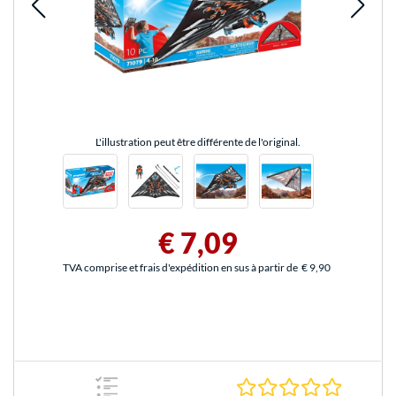
L'illustration peut être différente de l'original.
€ 7,09
TVA comprise et frais d'expédition en sus à partir de
€ 9,90
0.0 Étoile