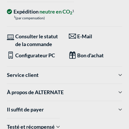
Expédition
neutre en CO
1
2
1
(par compensation)
Consulter le statut
E-Mail
de la commande
Configurateur PC
Bon d'achat
Service client
À propos de ALTERNATE
Il suffit de payer
Testé et récompensé