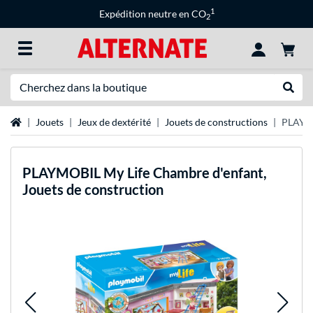
1
Expédition neutre en CO
2
Recherche
Recher
Page d'accueil
Jouets
Jeux de dextérité
Jouets de constructions
PLAYMO
PLAYMOBIL
My Life Chambre d'enfant,
Jouets de construction