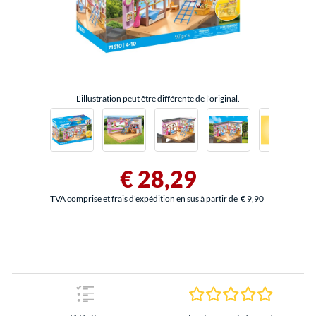
L'illustration peut être différente de l'original.
€ 28,29
TVA comprise et frais d'expédition en sus à partir de
€ 9,90
0.0 Étoile