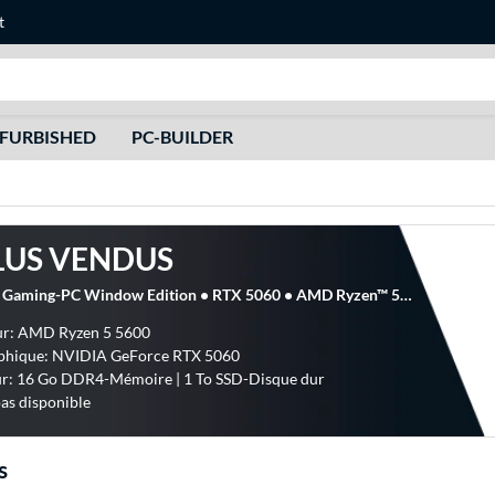
t
Recherche
FURBISHED
PC-BUILDER
LUS VENDUS
ALTERNATE Gaming-PC Window Edition • RTX 5060 • AMD Ryzen™ 5 5600 • 16 GB RAM, PC gaming
ur: AMD Ryzen 5 5600
aphique: NVIDIA GeForce RTX 5060
ur: 16 Go DDR4-Mémoire | 1 To SSD-Disque dur
pas disponible
s