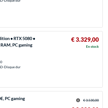
SD-Disque dur
tion • RTX 5080 •
€ 3.329,00
B RAM, PC gaming
En stock
80
SD-Disque dur
E, PC gaming
€ 3.530,00