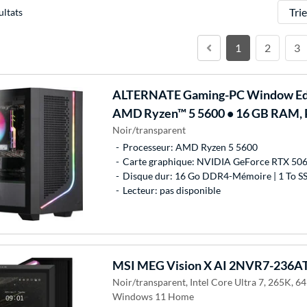
Trier
ultats
1
2
3
ALTERNATE
Gaming-PC Window Edi
AMD Ryzen™ 5 5600 • 16 GB RAM, 
Noir/transparent
Processeur: AMD Ryzen 5 5600
Carte graphique: NVIDIA GeForce RTX 50
Disque dur: 16 Go DDR4-Mémoire | 1 To S
Lecteur: pas disponible
MSI
MEG Vision X AI 2NVR7-236AT
Noir/transparent, Intel Core Ultra 7, 265K, 
Windows 11 Home