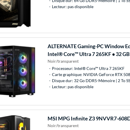
Disque dur: 64 Go DDR5-Mémoire | 1 To S
Lecteur: pas disponible
ALTERNATE
Gaming-PC Window Edi
Intel® Core™ Ultra 7 265KF • 32 G
Noir/transparent
Processeur: Intel® Core™ Ultra 7 265KF
Carte graphique: NVIDIA GeForce RTX 50
Disque dur: 32 Go DDR5-Mémoire | 2 To S
Lecteur: pas disponible
MSI
MPG Infinite Z3 9NVVR7-608D
Noir/transparent