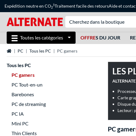
1
Expédition neutre en CO
Traitement facile des retours
Aide
et
contac
2
Toutes les catégories
OFFRE
S DU JOUR
RE
Page d'accueil
PC
Tous les PC
PC gamers
Tous les PC
LES P
PC gamers
PC Tout-en-un
Processe
Barebones
Carte gr
PC de streaming
Disque d
Lecteur: 
PC IA
Mini PC
PC gamer
Thin Clients