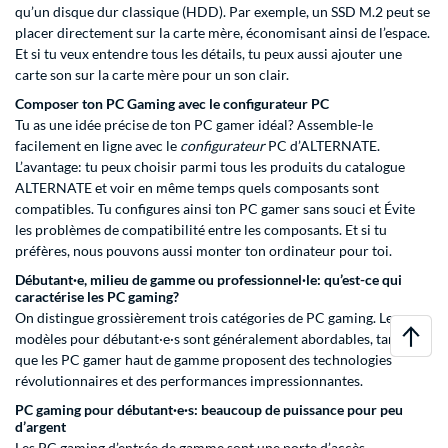
qu’un disque dur classique (HDD). Par exemple, un SSD M.2 peut se
placer directement sur la carte mère, économisant ainsi de l’espace.
Et si tu veux entendre tous les détails, tu peux aussi ajouter une
carte son sur la carte mère pour un son clair.
Composer ton PC Gaming avec le configurateur PC
Tu as une idée précise de ton PC gamer idéal? Assemble-le
facilement en ligne avec le
configurateur
PC d’ALTERNATE.
L’avantage: tu peux choisir parmi tous les produits du catalogue
ALTERNATE et voir en même temps quels composants sont
compatibles. Tu configures ainsi ton PC gamer sans souci et Évite
les problèmes de compatibilité entre les composants. Et si tu
préfères, nous pouvons aussi monter ton ordinateur pour toi.
Débutant·e, milieu de gamme ou professionnel·le: qu’est-ce qui
caractérise les PC gaming?
On distingue grossièrement trois catégories de PC gaming. Les
modèles pour débutant·e·s sont généralement abordables, tandis
que les PC gamer haut de gamme proposent des technologies
révolutionnaires et des performances impressionnantes.
PC gaming pour débutant·e·s: beaucoup de puissance pour peu
d’argent
Les PC gaming d’entrée de gamme sont une porte d’accès