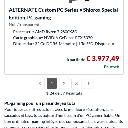
ALTERNATE
Custom PC Series • Shlorox Special
Edition, PC gaming
Noir/transparent
Processeur: AMD Ryzen 7 9800X3D
Carte graphique: NVIDIA GeForce RTX 5070
Disque dur: 32 Go DDR5-Mémoire | 1 To SSD-Disque dur
€ 3.977,49
à partir de
En stock
1
2
3
1-24 de 57 Résultats
PC-gaming pour un plaisir de jeu total
Pour jouer aux titres actuels avec la meilleure résolution, sans
saccades ni lags, tu as aujourd’hui besoin d’un PC gamer fiable. Un
bon ordinateur gaming intègre des composants hardware puissants
comme un
processeur
robuste, une
carte graphique
de premier