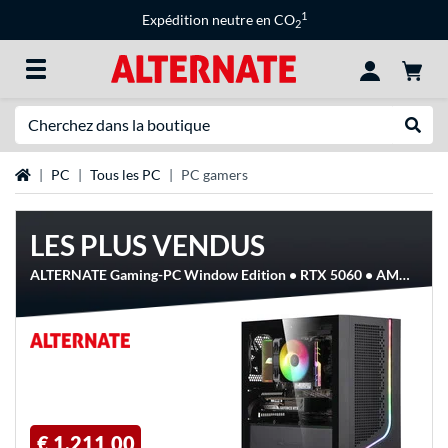
1
Expédition neutre en CO
2
Recherche
Recher
Page d'accueil
PC
Tous les PC
PC gamers
LES PLUS VENDUS
ALTERNATE Gaming-PC Window Edition • RTX 5060 • AMD Ryzen™ 5 5600 • 16 GB RAM, PC gaming
€ 1.211,00