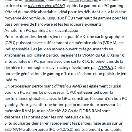
ordre et une
mémoire vive (RAM)
rapide. La gamme de PC gaming
s’étend du modèle abordable, idéal pour les débutant·e·s, à la classe
moyenne économique, jusqu’aux PC gamer haut de gamme pour les
passionné·e·s de hardware et les les joueurs exigeants.
Acheter un PC gaming à prix avantageux
Pour profiter des derniers jeux en qualité 5K, une carte graphique
(GPU) puissante avec suffisamment de mémoire vidéo (VRAM) est
indispensable. Les jeux en monde ouvert, très gourmands en
graphismes, sollicitent particulièrement la VRAM du GPU gaming.
Si tu achètes un PC gaming avec une carte RTX, tu bénéficies de la
dernière technologie de ray tracing développée par
NVIDIA
. Cette
nouvelle génération de gaming offre un réalisme et un plaisir de jeu
inédits.
Un processeur performant
d’Intel
ou
AMD
est également crucial
pour un PC gamer. Le processeur (CPU) est essentiel pour la
performance globale et, avec le GPU, constitue le cœur d’un bon PC
gaming. Pour garantir une bonne performance du processeur, la
mémoire RAM joue un rôle clé: 32 Go de DDR5 RAM sont
désormais la norme pour les ordinateurs de jeu.
Si tu souhaites démarrer rapidement tes parties, mise aussi sur un
SSD NVMe ultra-rapide (PCIe 4.0/5.0), généralement plus rapide