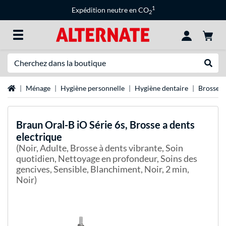
1
Expédition neutre en CO
2
Recherche
Recher
Page d'accueil
Ménage
Hygiène personnelle
Hygiène dentaire
Brosse à
Braun
Oral-B iO Série 6s, Brosse a dents
electrique
(Noir, Adulte, Brosse à dents vibrante, Soin
quotidien, Nettoyage en profondeur, Soins des
gencives, Sensible, Blanchiment, Noir, 2 min,
Noir)