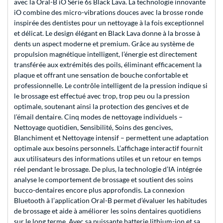
avec la Oral-B iO Série 6s Black Lava. La technologie innovante
iO combine des micro-vibrations douces avec la brosse ronde
inspirée des dentistes pour un nettoyage à la fois exceptionnel
et délicat. Le design élégant en Black Lava donne à la brosse à
dents un aspect moderne et premium. Grâce au système de
propulsion magnétique intelligent, l’énergie est directement
transférée aux extrémités des poils, éliminant efficacement la
plaque et offrant une sensation de bouche confortable et
professionnelle. Le contrôle intelligent de la pression indique si
le brossage est effectué avec trop, trop peu ou la pression
optimale, soutenant ainsi la protection des gencives et de
l’émail dentaire. Cinq modes de nettoyage individuels –
Nettoyage quotidien, Sensibilité, Soins des gencives,
Blanchiment et Nettoyage intensif – permettent une adaptation
optimale aux besoins personnels. L’affichage interactif fournit
aux utilisateurs des informations utiles et un retour en temps
réel pendant le brossage. De plus, la technologie d’IA intégrée
analyse le comportement de brossage et soutient des soins
bucco-dentaires encore plus approfondis. La connexion
Bluetooth à l’application Oral-B permet d’évaluer les habitudes
de brossage et aide à améliorer les soins dentaires quotidiens
sur le long terme. Avec sa puissante batterie lithium-ion et sa