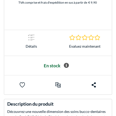
TVA comprise et frais d'expédition en sus à partir de
€ 9,90
0.0 Étoile
Evaluez maintenant
Détails
En stock
Description du produit
Découvrez une nouvelle dimension des soins bucco-dentaires