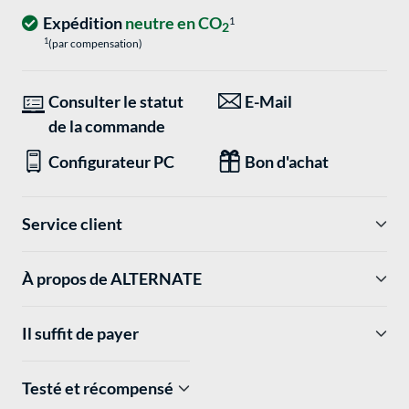
Expédition
neutre en CO
1
2
1
(par compensation)
Consulter le statut
E-Mail
de la commande
Configurateur PC
Bon d'achat
Service client
À propos de ALTERNATE
Il suffit de payer
Testé et récompensé