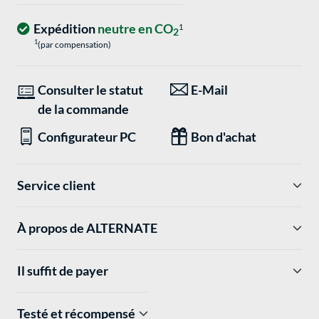
Expédition
neutre en CO
1
2
1
(par compensation)
Consulter le statut
E-Mail
de la commande
Configurateur PC
Bon d'achat
Service client
À propos de ALTERNATE
Il suffit de payer
Testé et récompensé